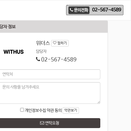
02-567-4589
문의전화
당자 정보
위더스
찜하기
담당자
02-567-4589
개인정보수집 약관 동의
약관보기
연락요청