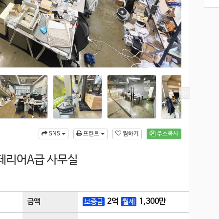
찜하기
주소복사
SNS
프린트
인테리어A급 사무실
2
억
1,300
만
금액
보증금
월세