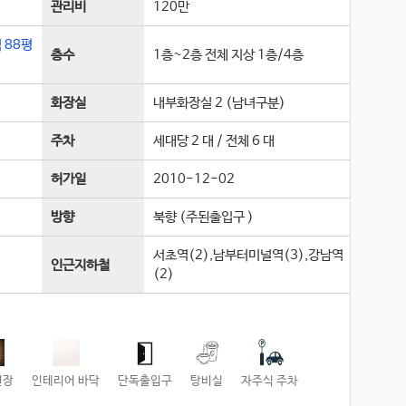
관리비
120만
적
88평
층수
1층~2층 전체 지상 1층
/
4
층
화장실
내부화장실 2 (남녀구분)
주차
세대당 2 대 / 전체 6 대
허가일
2010-12-02
방향
북향 (주된출입구 )
서초역(2),남부터미널역(3),강남역
인근지하철
(2)
천장
인테리어 바닥
단독출입구
탕비실
자주식 주차