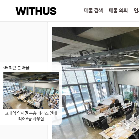
매물 검색
매물 의뢰
인
최근 본 매물
교대역 역세권 복층 테라스 인테
리어A급 사무실