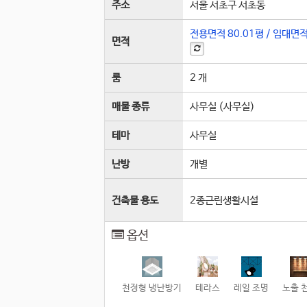
주소
서울 서초구 서초동
전용면적
80.01평
/
임대면
면적
룸
2 개
매물 종류
사무실 (사무실)
테마
사무실
난방
개별
건축물 용도
2종근린생활시설
옵션
천정형 냉난방기
테라스
레일 조명
노출 