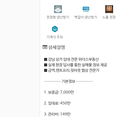
천정형 냉난방기
벽걸이 냉난방기
노출 천장
기계식 주차
상세설명
■ 강남 상가 임대 전문 위더스부동산
■ 실제 현장 답사를 통한 실매물 정보 제공
■ 금액,렌트프리,핏아웃 협상 전문가
───── 기본정보 ─────
1. 보증금: 7,000만
2. 임대료: 450만
3. 관리비: 149만