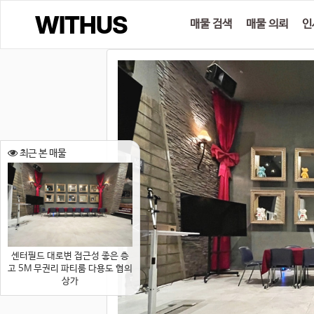
매물 검색
매물 의뢰
인
최근 본 매물
센터필드 대로변 접근성 좋은 층
고 5M 무권리 파티룸 다용도 협의
상가