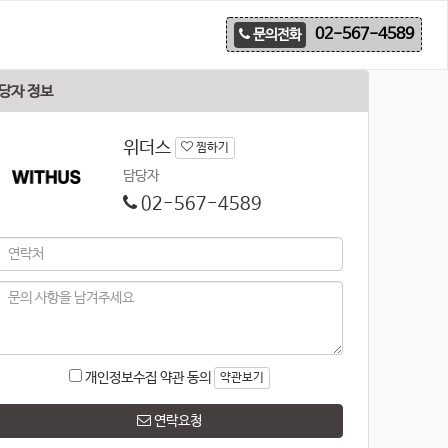
02-567-4589
문의전화
당자 정보
위더스
찜하기
담당자
02-567-4589
개인정보수집 약관 동의
약관보기
연락요청