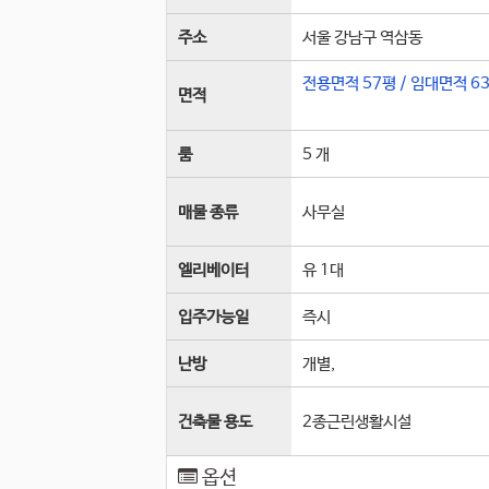
주소
서울 강남구 역삼동
전용면적
57평
/
임대면적
6
면적
룸
5 개
매물 종류
사무실
엘리베이터
유 1
대
입주가능일
즉시
난방
개별,
건축물 용도
2종근린생활시설
옵션