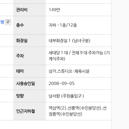
관리비
149만
3평
층수
지하 -1층
/
12
층
화장실
내부화장실 1 (남녀구분)
세대당 1 대 / 전체 9 대 주차가능 (기
주차
계식주차)
테마
상가,스튜디오·체육시설
사용승인일
2008-09-05
방향
남서향 (주된출입구 )
역삼역(2),선릉역(수인분당선),선
인근지하철
정릉역(수인분당선)