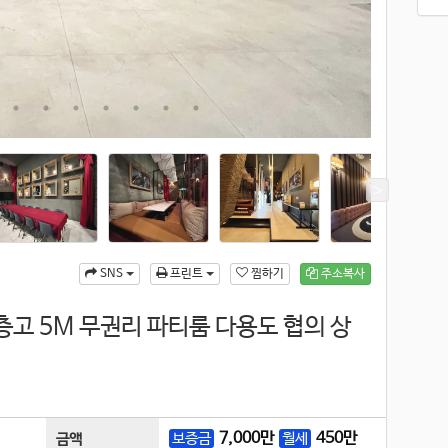
찜하기
주소복사
SNS
프린트
층고 5M 무권리 파티룸 다용도 협의 상
7,000
만
450
만
보증금
월세
금액